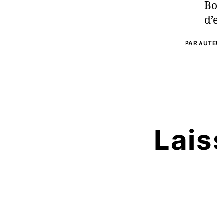
Bo
d’
PAR AUTEU
Lais