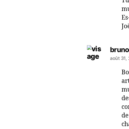
Tu
mu
Es
Jo
bruno
août 31,
Bo
ar
mu
de
co
de
ch