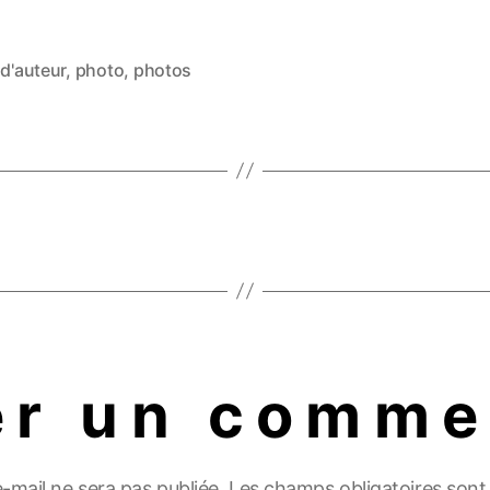
 d'auteur
,
photo
,
photos
es
er un comme
-mail ne sera pas publiée.
Les champs obligatoires sont