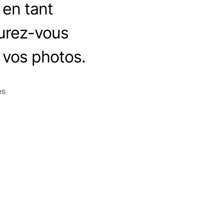
 en tant
surez-vous
s vos photos.
sur
es
Le
droit
d’auteur
en
photo