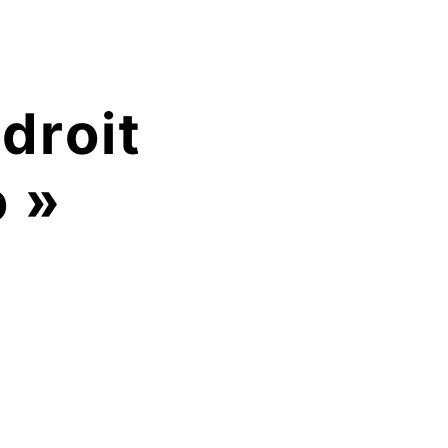
droit
o »