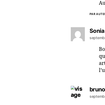
Au
PAR AUTEU
Sonia
septembr
Bo
qu
ar
l’
bruno
septembr