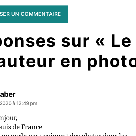
ponses sur « Le 
auteur en phot
dit :
Faber
 2020 à 12:49 pm
njour,
 suis de France