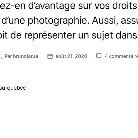
z-en d’avantage sur vos droits
 d’une photographie. Aussi, as
roit de représenter un sujet dan
Par
brunolarue
août 21, 2020
4 commentair
Auteur
Date
de
de
l’article
l’article