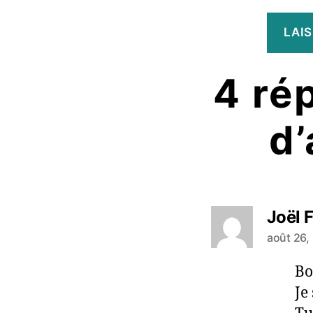
4 ré
d’
Joël 
août 26,
Bo
Je