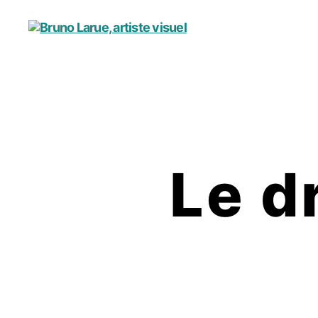
Bruno
Larue,
artiste
visuel
Le d