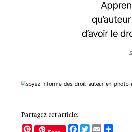
Apprene
qu’auteur
d’avoir le d
Partagez cet article:
Pi
F
T
E
P
Save