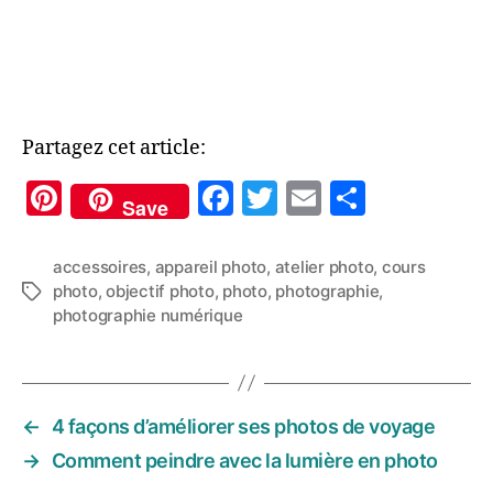
Partagez cet article:
Pi
F
T
E
P
Save
nt
a
w
m
a
er
c
itt
ai
rt
accessoires
,
appareil photo
,
atelier photo
,
cours
photo
,
objectif photo
,
photo
,
photographie
,
Étiquettes
es
e
er
l
a
photographie numérique
t
b
g
o
er
o
←
4 façons d’améliorer ses photos de voyage
k
→
Comment peindre avec la lumière en photo