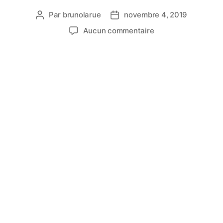
Par
brunolarue
novembre 4, 2019
Auteur
Date
de
de
sur
Aucun commentaire
l’article
l’article
Les
retouches
photos,
de
la
triche?