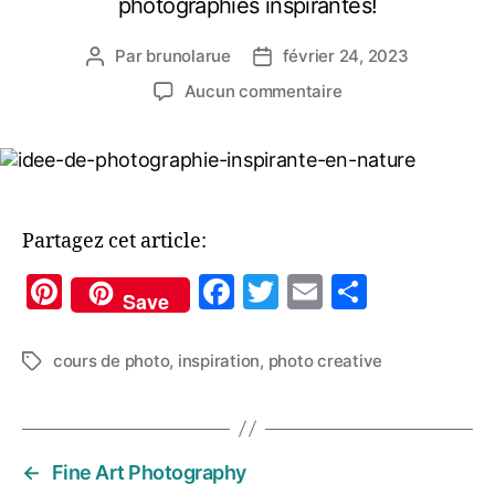
photographies inspirantes!
Par
brunolarue
février 24, 2023
Auteur
Date
de
de
sur
Aucun commentaire
l’article
l’article
Comment
trouver
l’inspiration
en
photographie?
Découvrez
Partagez cet article:
5
Pi
F
T
E
P
pistes
Save
à
nt
a
w
m
a
explorer
er
c
itt
ai
rt
cours de photo
,
inspiration
,
photo creative
Étiquettes
es
e
er
l
a
t
b
g
o
er
←
Fine Art Photography