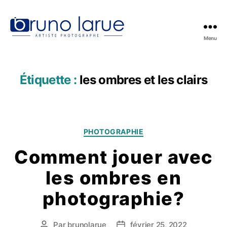
Menu
Bruno
Larue,
artiste
visuel
Étiquette :
les ombres et les clairs
Catégories
PHOTOGRAPHIE
Comment jouer avec
les ombres en
photographie?
Par
brunolarue
février 25, 2022
Auteur
Date