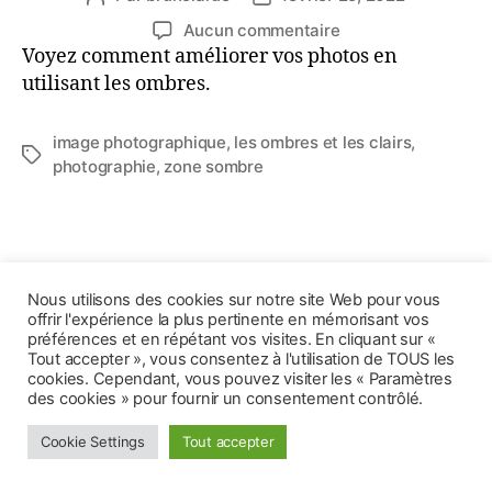
de
de
sur
Aucun commentaire
l’article
l’article
Comment
Voyez comment améliorer vos photos en
jouer
utilisant les ombres.
avec
les
image photographique
,
les ombres et les clairs
,
ombres
Étiquettes
photographie
,
zone sombre
en
photographie?
© 2026
Bruno Larue, artiste visuel
Haut
↑
Nous utilisons des cookies sur notre site Web pour vous
politique de confidentialité
offrir l'expérience la plus pertinente en mémorisant vos
préférences et en répétant vos visites. En cliquant sur «
Tout accepter », vous consentez à l'utilisation de TOUS les
cookies. Cependant, vous pouvez visiter les « Paramètres
des cookies » pour fournir un consentement contrôlé.
Cookie Settings
Tout accepter